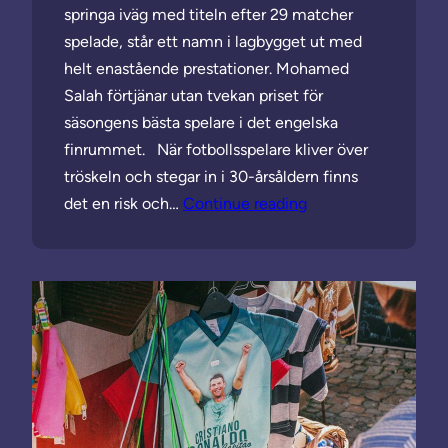
springa iväg med titeln efter 29 matcher
spelade, står ett namn i lagbygget ut med
helt enastående prestationer. Mohamed
Salah förtjänar utan tvekan priset för
säsongens bästa spelare i det engelska
finrummet. När fotbollsspelare kliver över
tröskeln och stegar in i 30-årsåldern finns
det en risk och…
Continue reading