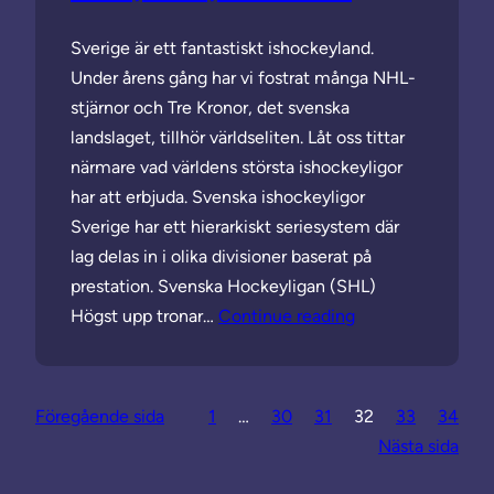
Sverige är ett fantastiskt ishockeyland.
Under årens gång har vi fostrat många NHL-
stjärnor och Tre Kronor, det svenska
landslaget, tillhör världseliten. Låt oss tittar
närmare vad världens största ishockeyligor
har att erbjuda. Svenska ishockeyligor
Sverige har ett hierarkiskt seriesystem där
lag delas in i olika divisioner baserat på
prestation. Svenska Hockeyligan (SHL)
Högst upp tronar…
Continue reading
Föregående sida
1
…
30
31
32
33
34
Nästa sida