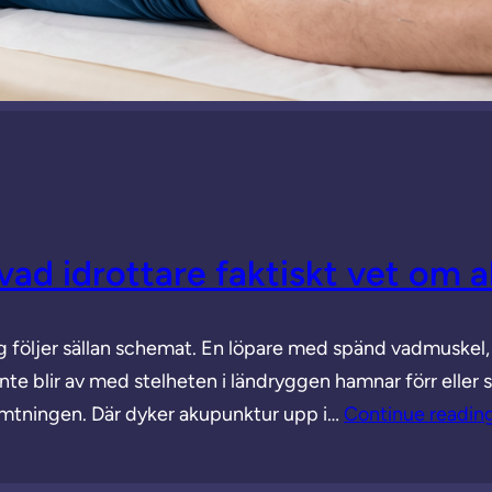
vad idrottare faktiskt vet om 
g följer sällan schemat. En löpare med spänd vadmuske
te blir av med stelheten i ländryggen hamnar förr eller se
hämtningen. Där dyker akupunktur upp i…
Continue readin