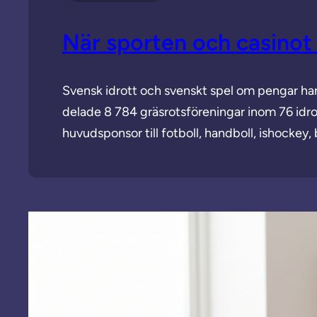
När sporten och casinot 
Svensk idrott och svenskt spel om pengar har
delade 8 784 gräsrotsföreningar inom 76 id
huvudsponsor till fotboll, handboll, ishocke