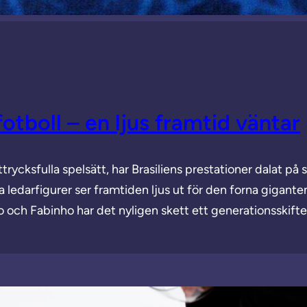
fotboll – en ljus framtid väntar
trycksfulla spelsätt, har Brasiliens prestationer dalat p
 ledarfigurer ser framtiden ljus ut för den forna gigant
 och Fabinho har det nyligen skett ett generationsskift