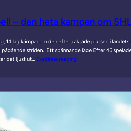
ell – den heta kampen om SHL 
ing, 14 lag kämpar om den eftertraktade platsen i landets
n pågående striden. Ett spännande läge Efter 46 spela
er det ljust ut…
Continue reading