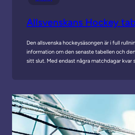
Allsvenskans Hockey tab
Den allsvenska hockeysäsongen är i full rulln
information om den senaste tabellen och de
sitt slut. Med endast några matchdagar kvar s