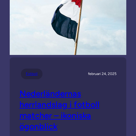
Fotboll
februari 24, 2025
Nederländernas
herrlandslag i fotboll
matcher – ikoniska
ögonblick