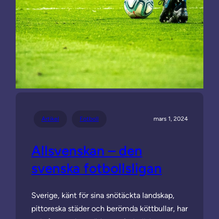
Artikel
Fotboll
mars 1, 2024
Allsvenskan – den
svenska fotbollsligan
Sverige, känt för sina snötäckta landskap,
pittoreska städer och berömda köttbullar, har