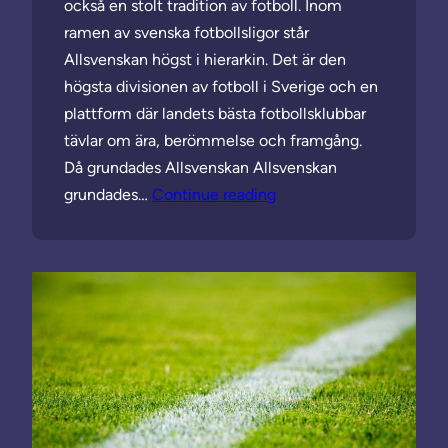
också en stolt tradition av fotboll. Inom
ramen av svenska fotbollsligor står
Allsvenskan högst i hierarkin. Det är den
högsta divisionen av fotboll i Sverige och en
plattform där landets bästa fotbollsklubbar
tävlar om ära, berömmelse och framgång.
Då grundades Allsvenskan Allsvenskan
grundades…
Continue reading