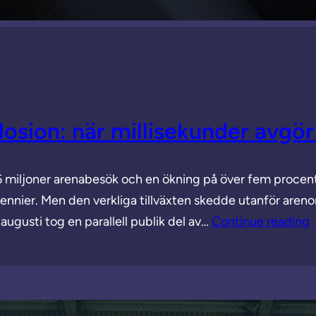
losion: när millisekunder avgö
2,6 miljoner arenabesök och en ökning på över fem proce
decennier. Men den verkliga tillväxten skedde utanför ar
gusti tog en parallell publik del av…
Continue reading