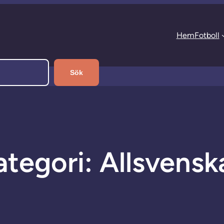
Hem
Fotboll
Sök
ategori:
Allsvensk