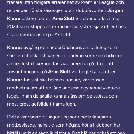
tränare utan tidigare erfarenhet av Premier League och
under den första säsongen utan klubbfavoriten
Jürgen
Klopp
bakom rodret.
Arne Slott
introducerades i maj
2024 som Klopps efterträdare av tysken själv efter hans
sista framträdande på Anfield.
Klopps
avgång och nederländarens anställning kom
som en chock och var en förändring som kom tidigare
än de flesta Liverpoolfans var beredda på. Trots att
förväntningarna på
Arne Slott
var högt ställda efter
Klopps
fantastiska tid som tränare, var fansen
medvetna om att en lång anpassningsperiod väntade
laget, innan de skulle kunna slåss om de största och
mest prestigefyllda titlarna igen.
Detta var däremot någonting som nederländaren
motbevisade, hans tid som högste höns i klubben har
hittills varit en sagolik historia. Det hjälper också att han