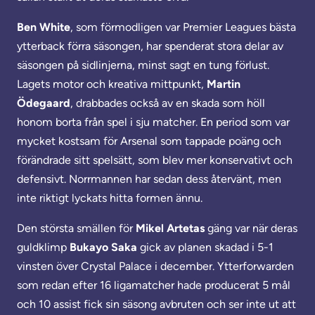
Ben White
, som förmodligen var Premier Leagues bästa
ytterback förra säsongen, har spenderat stora delar av
säsongen på sidlinjerna, minst sagt en tung förlust.
Lagets motor och kreativa mittpunkt,
Martin
Ödegaard
,
drabbades också av en skada som höll
honom borta från spel i sju matcher. En period som var
mycket kostsam för Arsenal som tappade poäng och
förändrade sitt spelsätt, som blev mer konservativt och
defensivt. Norrmannen har sedan dess återvänt, men
inte riktigt lyckats hitta formen ännu.
Den största smällen för
Mikel Artetas
gäng var när deras
guldklimp
Bukayo Saka
gick av planen skadad i 5-1
vinsten över Crystal Palace i december. Ytterforwarden
som redan efter 16 ligamatcher hade producerat 5 mål
och 10 assist fick sin säsong avbruten och ser inte ut att