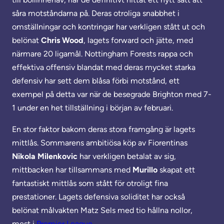
såra motståndarna på. Deras otroliga snabbhet i
omställningar och kontringar har verkligen stått ut och
belönat
Chris Wood
, lagets forward och jätte, med
närmare 20 ligamål. Nottingham Forests rappa och
effektiva offensiv blandat med deras mycket starka
defensiv har sett dem blåsa förbi motstånd, ett
exempel på detta var när de besegrade Brighton med 7-
1 under en het tillställning i början av februari.
En stor faktor bakom deras stora framgång är lagets
mittlås. Sommarens ambitiösa köp av Fiorentinas
Nikola Milenkovic
har verkligen betalat av sig,
mittbacken har tillsammans med
Murillo
skapat ett
fantastiskt mittlås som stått för otroligt fina
prestationer. Lagets defensiva soliditet har också
belönat målvakten Matz Sels med tio hållna nollor,
mest i
Premier League
.