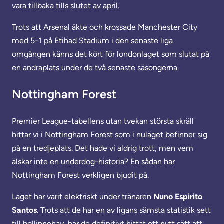
vara tillbaka tills slutet av april.
Trots att Arsenal åkte och krossade Manchester City
med 5-1 på Etihad Stadium i den senaste liga
omgången känns det kört för londonlaget som slutat på
en andraplats under de två senaste säsongerna.
Nottingham Forest
Premier League-tabellens utan tvekan största skräll
hittar vi i Nottingham Forest som i nuläget befinner sig
på en tredjeplats. Det hade vi aldrig trott, men vem
älskar inte en underdog-historia? En sådan har
Nottingham Forest verkligen bjudit på.
Laget har varit elektriskt under tränaren
Nuno Espirito
Santos
. Trots att de har en av ligans sämsta statistik sett
till bollinnehav, har de definitivt hittat ett nytt sätt att