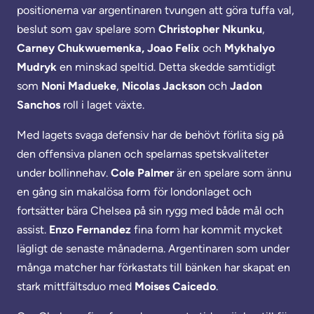
positionerna var argentinaren tvungen att göra tuffa val,
beslut som gav spelare som
Christopher Nkunku
,
Carney Chukwuemenka, Joao Felix
och
Mykhalyo
Mudryk
en minskad speltid. Detta skedde samtidigt
som
Noni
Madueke
,
Nicolas
Jackson
och
Jadon
Sanchos
roll i laget växte.
Med lagets svaga defensiv har de behövt förlita sig på
den offensiva planen och spelarnas spetskvaliteter
under bollinnehav.
Cole Palmer
är en spelare som ännu
en gång sin makalösa form för londonlaget och
fortsätter bära Chelsea på sin rygg med både mål och
assist.
Enzo Fernandez
fina form har kommit mycket
lägligt de senaste månaderna. Argentinaren som under
många matcher har förkastats till bänken har skapat en
stark mittfältsduo med
Moises Caicedo
.