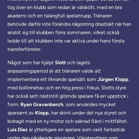
tog över en klubb som redan är välskött, med en bra
akademi och en talangfull spelartrupp. Tränaren
behövde därför inte förändra någonting drastiskt när han
anslöt sig till klubben förra sommaren, vilket också
ledde till att klubben inte var aktiva under hans första
transferfönster.
Något som har hjälpt
Slott
och lagets
anpassningsperiod är att tränaren valde att
implementera ett liknande spelsätt som
Jürgen Klopp
,
med bollinnehav och en hög press i fokus. Slotts styre
har också sett nästintill glömda spelare få en uppstick i
form.
Ryan Gravenberch
, som användes mycket
sparsamt av
Klopp
, har skinit under det nya styret och
bidragit med en ny motor och saknad flärd i mittfältet.
Luis Diaz
är ytterligare en spelare som varit fantastisk
under den pågående säsongen. Vänsteryttern som