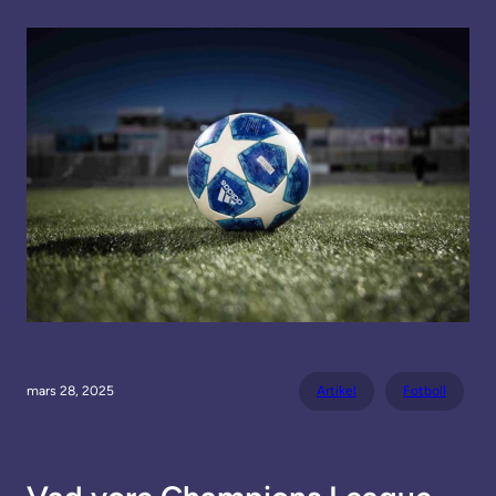
mars 28, 2025
Artikel
Fotboll