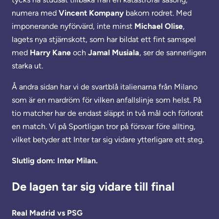
numera med
Vincent Kompany
bakom rodret. Med
imponerande nyförvärd, inte minst
Michael Olise
,
lagets nya stjärnskott, som har bildat ett fint samspel
med
Harry Kane
och
Jamal Musiala
, ser de sannerligen
starka ut.
Å andra sidan har vi de svartblå italienarna från Milano
som är en mardröm för vilken anfallslinje som helst. På
tio matcher har de endast släppt in två mål och förlorat
en match. Vi på Sportligan tror på försvar före allting,
vilket betyder att Inter tar sig vidare ytterligare ett steg.
Slutlig dom: Inter Milan.
De lagen tar sig vidare till final
Real Madrid vs PSG