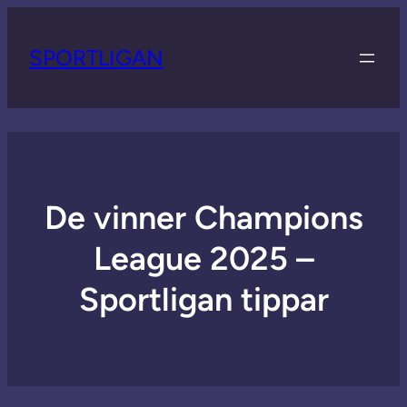
SPORTLIGAN
De vinner Champions
League 2025 –
Sportligan tippar