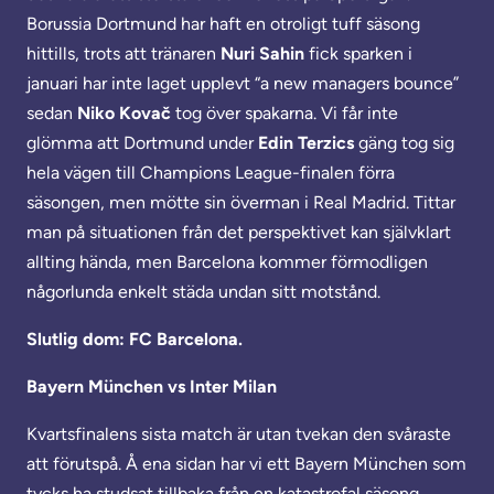
Borussia Dortmund har haft en otroligt tuff säsong
hittills, trots att tränaren
Nuri Sahin
fick sparken i
januari har inte laget upplevt “a new managers bounce”
sedan
Niko Kovač
tog över spakarna. Vi får inte
glömma att Dortmund under
Edin Terzics
gäng tog sig
hela vägen till Champions League-finalen förra
säsongen, men mötte sin överman i Real Madrid. Tittar
man på situationen från det perspektivet kan självklart
allting hända, men Barcelona kommer förmodligen
någorlunda enkelt städa undan sitt motstånd.
Slutlig dom: FC Barcelona.
Bayern München vs Inter Milan
Kvartsfinalens sista match är utan tvekan den svåraste
att förutspå. Å ena sidan har vi ett Bayern München som
tycks ha studsat tillbaka från en katastrofal säsong,