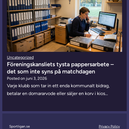
Uncategorized
Föreningskansliets tysta pappersarbete –
det som inte syns på matchdagen
Posted on
juni 3, 2026
Varje klubb som tar in ett enda kommunalt bidrag,
betalar en domararvode eller säljer en korv i kios…
Sportligan.se
Privacy Policy