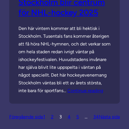
Stockholm blir centrum
för NHL-hockey 2025
Den här vintern kommer att bli hektisk i
Stockholm. Tusentals fans kommer återigen
att få höra NHL-hymnen, och det verkar som
om hela staden redan ivrigt väntar på
ishockeyfestivalen. Huvudstadens invånare
har själva blivit lite uppspelta i väntan på
något speciellt. Det här hockeyevenemang
Stockholm väntas bli ett av årets största,
inte bara för sportfans…
Continue reading
Föregående sida
1
2
3
4
5
…
34
Nästa sida